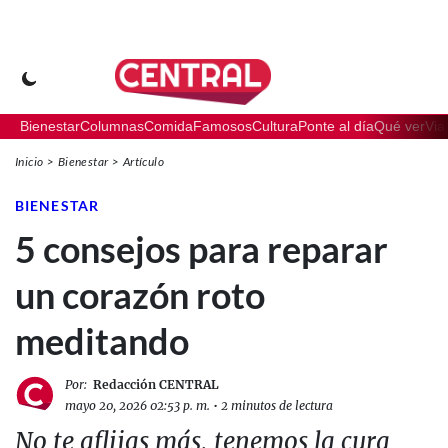
Bienestar
Columnas
Comida
Famosos
Cultura
Ponte al día
Qué ver
Via
Inicio
Bienestar
Artículo
BIENESTAR
5 consejos para reparar
un corazón roto
meditando
Por:
Redacción CENTRAL
mayo 20, 2026 02:53 p. m.
•
2 minutos de lectura
No te aflijas más, tenemos la cura