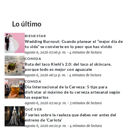
Lo último
BIENESTAR
Wedding Burnout: Cuando planear el “mejor día de
tu vida” se convierte en lo peor que has vivido
agosto 6, 2026 07:06 p. m.
•
4 minutos de lectura
COMIDA
Ruta del taco Kiehl’s 2.0: del taco al skincare,
porque todo es mejor con aguacate
agosto 6, 2026 06:51 p. m.
•
4 minutos de lectura
COMIDA
Día Internacional de la Cerveza: 5 tips para
disfrutar al máximo de tu cerveza artesanal según
los expertos
agosto 6, 2026 02:00 p. m.
•
3 minutos de lectura
QUÉ VER
7 series sobre la realeza que debes ver antes del
estreno de ‘Carlota’
agosto 6, 2026 00:20 p. m.
•
4 minutos de lectura