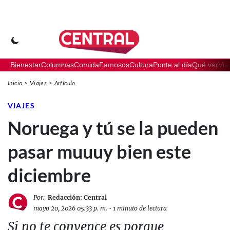
Bienestar
Columnas
Comida
Famosos
Cultura
Ponte al día
Qué ver
Via
Inicio
Viajes
Artículo
VIAJES
Noruega y tú se la pueden
pasar muuuy bien este
diciembre
Por:
Redacción: Central
mayo 20, 2026 05:33 p. m.
•
1 minuto de lectura
Si no te convence es porque