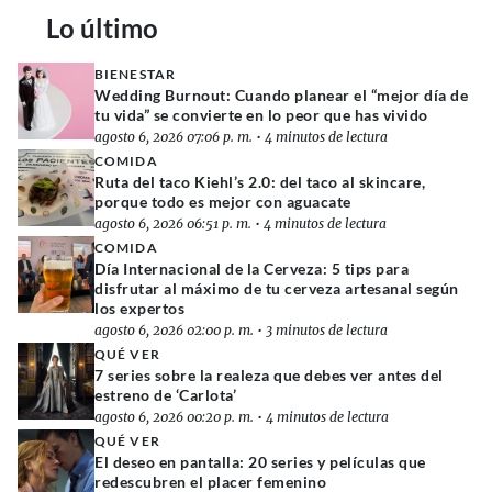
Lo último
BIENESTAR
Wedding Burnout: Cuando planear el “mejor día de
tu vida” se convierte en lo peor que has vivido
agosto 6, 2026 07:06 p. m.
•
4 minutos de lectura
COMIDA
Ruta del taco Kiehl’s 2.0: del taco al skincare,
porque todo es mejor con aguacate
agosto 6, 2026 06:51 p. m.
•
4 minutos de lectura
COMIDA
Día Internacional de la Cerveza: 5 tips para
disfrutar al máximo de tu cerveza artesanal según
los expertos
agosto 6, 2026 02:00 p. m.
•
3 minutos de lectura
QUÉ VER
7 series sobre la realeza que debes ver antes del
estreno de ‘Carlota’
agosto 6, 2026 00:20 p. m.
•
4 minutos de lectura
QUÉ VER
El deseo en pantalla: 20 series y películas que
redescubren el placer femenino