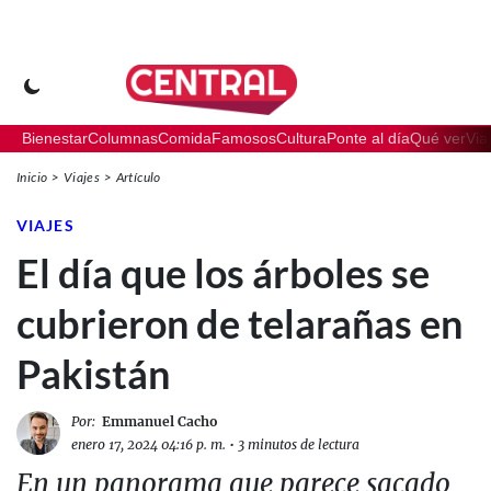
Bienestar
Columnas
Comida
Famosos
Cultura
Ponte al día
Qué ver
Via
Inicio
Viajes
Artículo
VIAJES
El día que los árboles se
cubrieron de telarañas en
Pakistán
Por:
Emmanuel Cacho
enero 17, 2024 04:16 p. m.
•
3 minutos de lectura
En un panorama que parece sacado