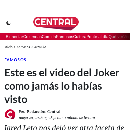
Bienestar
Columnas
Comida
Famosos
Cultura
Ponte al día
Qué ver
Via
Inicio
Famosos
Artículo
FAMOSOS
Este es el video del Joker
como jamás lo habías
visto
Por:
Redacción: Central
mayo 20, 2026 05:28 p. m.
•
1 minuto de lectura
Jared Leto nos dejó ver otra faceta de