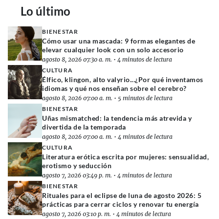
Lo último
BIENESTAR
Cómo usar una mascada: 9 formas elegantes de
elevar cualquier look con un solo accesorio
agosto 8, 2026 07:30 a. m.
•
4 minutos de lectura
CULTURA
Élfico, klingon, alto valyrio...¿Por qué inventamos
idiomas y qué nos enseñan sobre el cerebro?
agosto 8, 2026 07:00 a. m.
•
5 minutos de lectura
BIENESTAR
Uñas mismatched: la tendencia más atrevida y
divertida de la temporada
agosto 8, 2026 07:00 a. m.
•
4 minutos de lectura
CULTURA
Literatura erótica escrita por mujeres: sensualidad,
erotismo y seducción
agosto 7, 2026 03:49 p. m.
•
4 minutos de lectura
BIENESTAR
Rituales para el eclipse de luna de agosto 2026: 5
prácticas para cerrar ciclos y renovar tu energía
agosto 7, 2026 03:10 p. m.
•
4 minutos de lectura