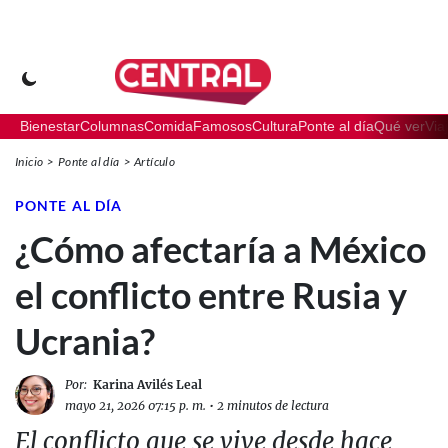
Bienestar
Columnas
Comida
Famosos
Cultura
Ponte al día
Qué ver
Via
Inicio
Ponte al día
Artículo
PONTE AL DÍA
¿Cómo afectaría a México
el conflicto entre Rusia y
Ucrania?
Por:
Karina Avilés Leal
mayo 21, 2026 07:15 p. m.
•
2 minutos de lectura
El conflicto que se vive desde hace