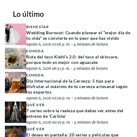
Lo último
BIENESTAR
Wedding Burnout: Cuando planear el “mejor día de
tu vida” se convierte en lo peor que has vivido
agosto 6, 2026 07:06 p. m.
•
4 minutos de lectura
COMIDA
Ruta del taco Kiehl’s 2.0: del taco al skincare,
porque todo es mejor con aguacate
agosto 6, 2026 06:51 p. m.
•
4 minutos de lectura
COMIDA
Día Internacional de la Cerveza: 5 tips para
disfrutar al máximo de tu cerveza artesanal según
los expertos
agosto 6, 2026 02:00 p. m.
•
3 minutos de lectura
QUÉ VER
7 series sobre la realeza que debes ver antes del
estreno de ‘Carlota’
agosto 6, 2026 00:20 p. m.
•
4 minutos de lectura
QUÉ VER
El deseo en pantalla: 20 series y películas que