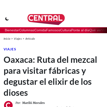
Bienestar
Columnas
Comida
Famosos
Cultura
Ponte al día
Qué ver
Via
Inicio
Viajes
Artículo
VIAJES
Oaxaca: Ruta del mezcal
para visitar fábricas y
degustar el elixir de los
dioses
Por:
Marilú Morales