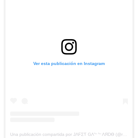
Ver esta publicación en Instagram
Una publicación compartida por JΛFΣƬ GΛᄂᄂΛЯDӨ (@rutasdeviajero)