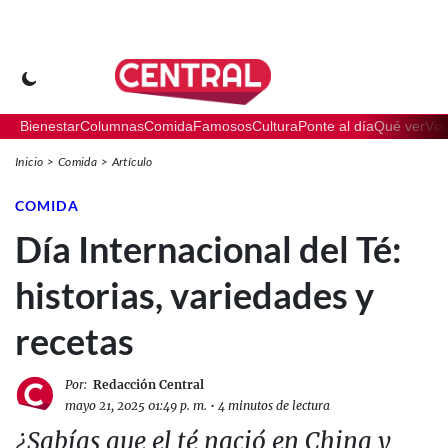
Bienestar
Columnas
Comida
Famosos
Cultura
Ponte al día
Qué ver
Via
Inicio
Comida
Artículo
COMIDA
Día Internacional del Té:
historias, variedades y
recetas
Por:
Redacción Central
mayo 21, 2025 01:49 p. m.
•
4 minutos de lectura
¿Sabías que el té nació en China y