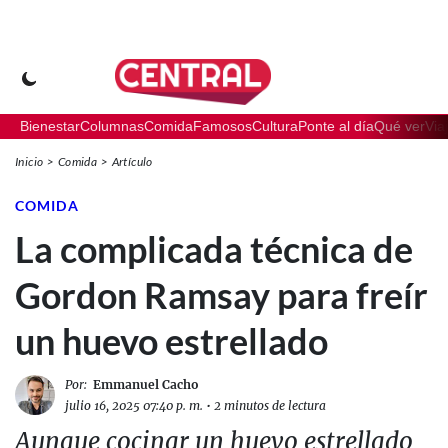
Bienestar
Columnas
Comida
Famosos
Cultura
Ponte al día
Qué ver
Via
Inicio
Comida
Artículo
COMIDA
La complicada técnica de
Gordon Ramsay para freír
un huevo estrellado
Por:
Emmanuel Cacho
julio 16, 2025 07:40 p. m.
•
2 minutos de lectura
Aunque cocinar un huevo estrellado