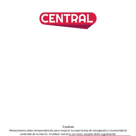
SÍGUENOS EN NUESTRAS REDES SOCIALES
REVISTA CENTRAL
Suscríbete a nuestro Newsletter
Inicio
Nuestros Columnistas
Cultura
Gastronomía
Viajes
Media Kit
Directorio
-
Aviso de Privacidad - Cookies/Ads
ALIADOS
ADN Noticias
TV Azteca
Grupo Salinas
Cookies
Almacenamos datos temporalmente para mejorar tu experiencia de navegación y recomendarte
contenido de tu interés. Al utilizar nuestros servicios, aceptas dicho seguimiento.