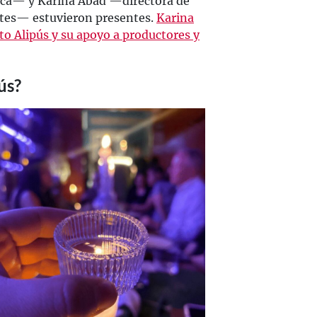
ca— y Karina Abad —directora de
ntes— estuvieron presentes.
Karina
to Alipús y su apoyo a productores y
ús?