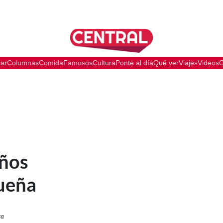
tar
Columnas
Comida
Famosos
Cultura
Ponte al día
Qué ver
Viajes
Videos
G
años
queña
ra