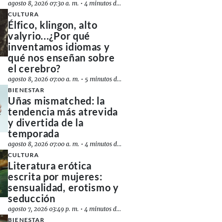
agosto 8, 2026 07:30 a. m.
•
4 minutos de lectura
CULTURA
Élfico, klingon, alto
valyrio...¿Por qué
inventamos idiomas y
qué nos enseñan sobre
el cerebro?
agosto 8, 2026 07:00 a. m.
•
5 minutos de lectura
BIENESTAR
Uñas mismatched: la
tendencia más atrevida
y divertida de la
temporada
agosto 8, 2026 07:00 a. m.
•
4 minutos de lectura
CULTURA
Literatura erótica
escrita por mujeres:
sensualidad, erotismo y
seducción
agosto 7, 2026 03:49 p. m.
•
4 minutos de lectura
BIENESTAR