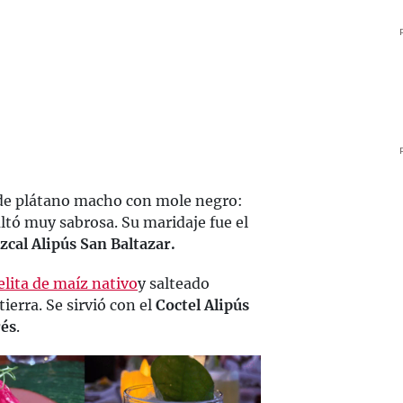
 de plátano macho con mole negro:
tó muy sabrosa. Su maridaje fue el
cal Alipús San Baltazar.
ita de maíz nativo
y salteado
ierra. Se sirvió con el
Coctel Alipús
rés
.