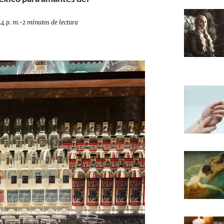
44 p. m.
•
2 minutos de lectura