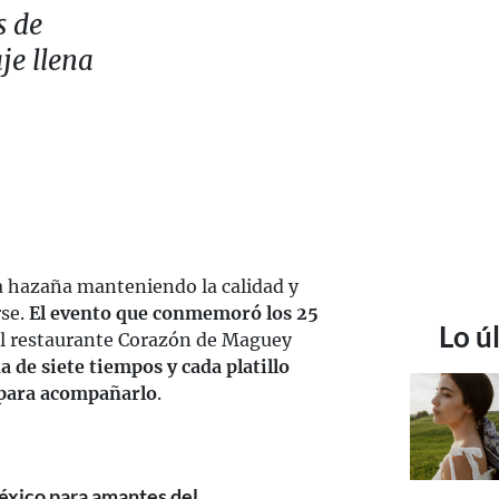
s de
je llena
sta hazaña manteniendo la calidad y
rse.
El evento que conmemoró los 25
Lo ú
el restaurante Corazón de Maguey
a de siete tiempos y cada platillo
 para acompañarlo
.
éxico para amantes del