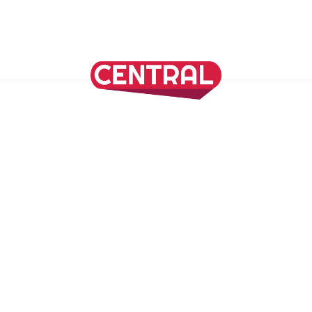
Continuar leyendo
SÍGUENOS EN NUESTRAS REDES SOCIALES
REVISTA CENTRAL
Suscríbete a nuestro Newsletter
Inicio
Nuestros Columnistas
Cultura
Gastronomía
Viajes
Media Kit
Directorio
-
Aviso de Privacidad - Cookies/Ads
ALIADOS
ADN Noticias
TV Azteca