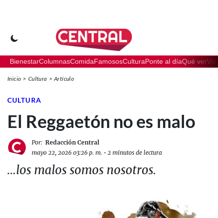
Bienestar
Columnas
Comida
Famosos
Cultura
Ponte al día
Qué ver
Via
Inicio
Cultura
Artículo
CULTURA
El Reggaetón no es malo
Por:
Redacción Central
mayo 22, 2026 03:26 p. m.
•
2 minutos de lectura
...los malos somos nosotros.