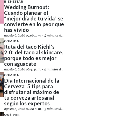
BIENESTAR
Wedding Burnout:
Cuando planear el
“mejor día de tu vida” se
convierte en lo peor que
has vivido
agosto 6, 2026 07:06 p. m.
•
4 minutos de lectura
COMIDA
Ruta del taco Kiehl’s
2.0: del taco al skincare,
porque todo es mejor
con aguacate
agosto 6, 2026 06:51 p. m.
•
4 minutos de lectura
COMIDA
Día Internacional de la
Cerveza: 5 tips para
disfrutar al máximo de
tu cerveza artesanal
según los expertos
agosto 6, 2026 02:00 p. m.
•
3 minutos de lectura
QUÉ VER