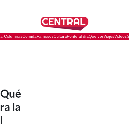
tar
Columnas
Comida
Famosos
Cultura
Ponte al día
Qué ver
Viajes
Videos
G
: Qué
ra la
l