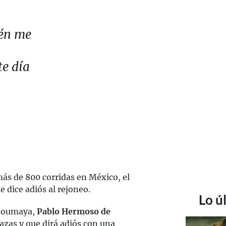
ién me
te día
ás de 800 corridas en México, el
e dice adiós al rejoneo.
Lo ú
 Soumaya,
Pablo Hermoso de
lazas y que dirá adiós con una