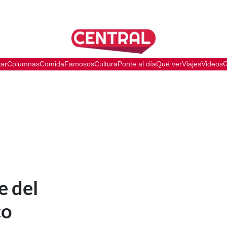
tar
Columnas
Comida
Famosos
Cultura
Ponte al día
Qué ver
Viajes
Videos
G
e del
co