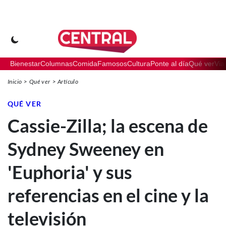
Bienestar
Columnas
Comida
Famosos
Cultura
Ponte al día
Qué ver
Via
Inicio
Qué ver
Artículo
QUÉ VER
Cassie-Zilla; la escena de
Sydney Sweeney en
'Euphoria' y sus
referencias en el cine y la
televisión