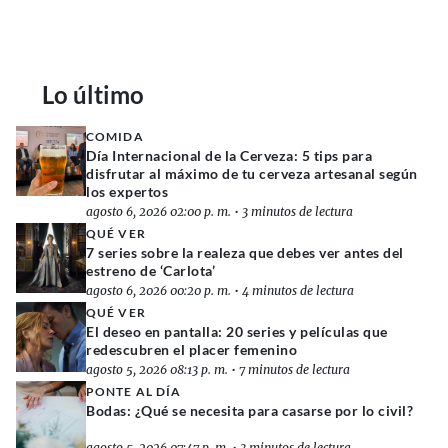
Lo último
COMIDA
Día Internacional de la Cerveza: 5 tips para
disfrutar al máximo de tu cerveza artesanal según
los expertos
agosto 6, 2026 02:00 p. m.
•
3 minutos de lectura
QUÉ VER
7 series sobre la realeza que debes ver antes del
estreno de ‘Carlota’
agosto 6, 2026 00:20 p. m.
•
4 minutos de lectura
QUÉ VER
El deseo en pantalla: 20 series y películas que
redescubren el placer femenino
agosto 5, 2026 08:13 p. m.
•
7 minutos de lectura
PONTE AL DÍA
Bodas: ¿Qué se necesita para casarse por lo civil?
agosto 5, 2026 07:47 p. m.
•
3 minutos de lectura