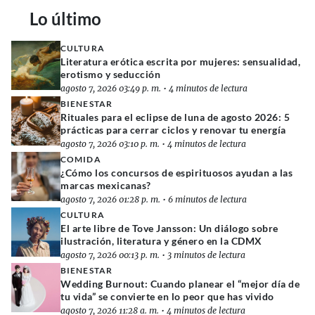
Lo último
CULTURA
Literatura erótica escrita por mujeres: sensualidad,
erotismo y seducción
agosto 7, 2026 03:49 p. m.
•
4 minutos de lectura
BIENESTAR
Rituales para el eclipse de luna de agosto 2026: 5
prácticas para cerrar ciclos y renovar tu energía
agosto 7, 2026 03:10 p. m.
•
4 minutos de lectura
COMIDA
¿Cómo los concursos de espirituosos ayudan a las
marcas mexicanas?
agosto 7, 2026 01:28 p. m.
•
6 minutos de lectura
CULTURA
El arte libre de Tove Jansson: Un diálogo sobre
ilustración, literatura y género en la CDMX
agosto 7, 2026 00:13 p. m.
•
3 minutos de lectura
BIENESTAR
Wedding Burnout: Cuando planear el “mejor día de
tu vida” se convierte en lo peor que has vivido
agosto 7, 2026 11:28 a. m.
•
4 minutos de lectura