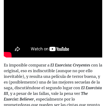
Es imposible comparar a
El Exorcista: Creyentes
con la
original, eso es indiscutible (aunque no por ello
inevitable), y resulta una película de terror buena, y
es (posiblemente) una de las mejores secuelas de la
saga, discutiéndose el segundo lugar con
El Exorcista
III
, y a pesar de las fallas, vale la pena ver
The
Exorcist: Believer
, especialmente por lo
prometedoras que pueden ser las cintas que pronto