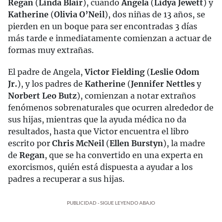
Regan
(
Linda Blair
), cuando
Angela
(
Lidya Jewett
) y
Katherine
(
Olivia O’Neil
), dos niñas de 13 años, se
pierden en un boque para ser encontradas 3 días
más tarde e inmediatamente comienzan a actuar de
formas muy extrañas.
El padre de Angela,
Victor Fielding
(
Leslie Odom
Jr.
), y los padres de
Katherine
(
Jennifer Nettles
y
Norbert Leo Butz
), comienzan a notar extraños
fenómenos sobrenaturales que ocurren alrededor de
sus hijas, mientras que la ayuda médica no da
resultados, hasta que Victor encuentra el libro
escrito por
Chris McNeil
(
Ellen Burstyn
), la madre
de
Regan
, que se ha convertido en una experta en
exorcismos, quién está dispuesta a ayudar a los
padres a recuperar a sus hijas.
PUBLICIDAD - SIGUE LEYENDO ABAJO