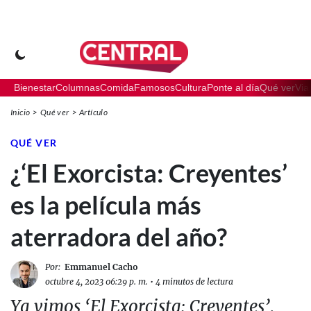
Bienestar
Columnas
Comida
Famosos
Cultura
Ponte al día
Qué ver
Via
Inicio
Qué ver
Artículo
QUÉ VER
¿‘El Exorcista: Creyentes’
es la película más
aterradora del año?
Por:
Emmanuel Cacho
octubre 4, 2023 06:29 p. m.
•
4 minutos de lectura
Ya vimos ‘El Exorcista: Creyentes’,