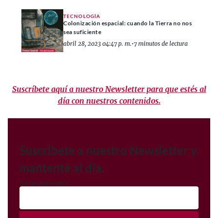
TECNOLOGÍA
Colonización espacial: cuando la Tierra no nos
sea suficiente
abril 28, 2023 04:47 p. m.
•
7 minutos de lectura
Suscríbete aquí a nuestro Newsletter para que estés al
día con nuestros contenidos.
Suscríbete a nuestro Newsletter y
mantente al día.
Correo electrónico