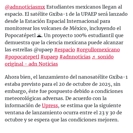
@adnnoticiasmx
Estudiantes mexicanos llegan al
espacio. El satélite Gxiba-1 de la UPAEP será lanzado
desde la Estación Espacial Internacional para
monitorear los volcanes de México, incluyendo el
Popocatépetl 🌋. Un proyecto 100% estudiantil que
demuestra que la ciencia mexicana puede alcanzar
las estrellas @upaep
#espacio
#orgullomexicano
#popocatepetl
#upaep
#adnnoticias
♬ sonido
original - adn Noticias
Ahora bien, el lanzamiento del nanosatélite Gxiba-1
estaba previsto para el 20 de octubre de 2025, sin
embargo, éste fue pospuesto debido a condiciones
meteorológicas adversas. De acuerdo con la
información de
Upress
, se estima que la siguiente
ventana de lanzamiento ocurra entre el 23 y 30 de
octubre y se espera que las condiciones mejoren.