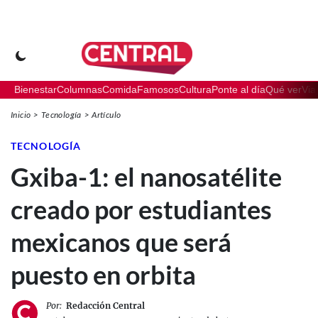
Bienestar
Columnas
Comida
Famosos
Cultura
Ponte al día
Qué ver
Via
Inicio
Tecnología
Artículo
TECNOLOGÍA
Gxiba-1: el nanosatélite
creado por estudiantes
mexicanos que será
puesto en orbita
Por:
Redacción Central