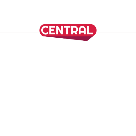
Continuar leyendo
SÍGUENOS EN NUESTRAS REDES SOCIALES
REVISTA CENTRAL
Suscríbete a nuestro Newsletter
Inicio
Nuestros Columnistas
Cultura
Gastronomía
Viajes
Media Kit
Directorio
-
Aviso de Privacidad - Cookies/Ads
ALIADOS
ADN Noticias
TV Azteca
Grupo Salinas