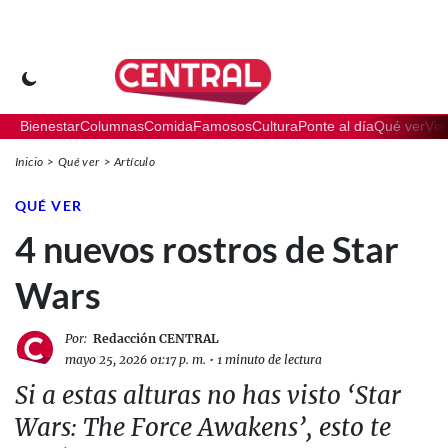
Bienestar
Columnas
Comida
Famosos
Cultura
Ponte al día
Qué ver
Via
Inicio
Qué ver
Artículo
QUÉ VER
4 nuevos rostros de Star
Wars
Por:
Redacción CENTRAL
mayo 25, 2026 01:17 p. m.
•
1 minuto de lectura
Si a estas alturas no has visto ‘Star
Wars: The Force Awakens’, esto te