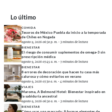
Lo último
COMIDA
Tesoros de México Puebla da inicio a la temporada
de Chiles en Nogada
agosto 9, 2026 06:30 p. m.
•
3 minutos de lectura
BIENESTAR
El riesgo de consumir suplementos de omega‑3 sin
prescripción médica
agosto 9, 2026 07:45 a. m.
•
7 minutos de lectura
BIENESTAR
8 errores de decoración que hacen tu casa más
calurosa y cómo evitarlos en verano
agosto 9, 2026 07:30 a. m.
•
4 minutos de lectura
VIAJES
Maroma, A Belmond Hotel: Bienestar inspirado en
la sabiduría ancestral
agosto 9, 2026 06:30 a. m.
•
3 minutos de lectura
BIENESTAR
Cómo usar una mascada: 9 formas elegantes de