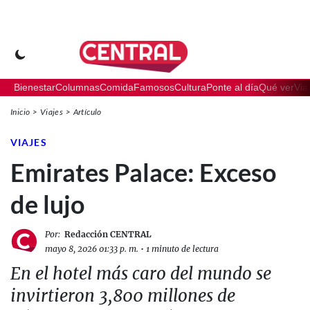
Bienestar
Columnas
Comida
Famosos
Cultura
Ponte al día
Qué ver
Via
Inicio
Viajes
Artículo
VIAJES
Emirates Palace: Exceso
de lujo
Por:
Redacción CENTRAL
mayo 8, 2026 01:33 p. m.
•
1 minuto de lectura
En el hotel más caro del mundo se
invirtieron 3,800 millones de