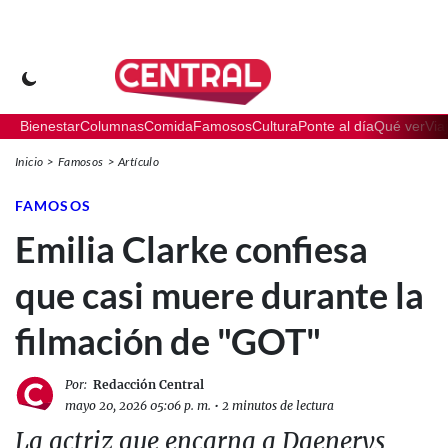
Bienestar
Columnas
Comida
Famosos
Cultura
Ponte al día
Qué ver
Via
Inicio
Famosos
Artículo
FAMOSOS
Emilia Clarke confiesa
que casi muere durante la
filmación de "GOT"
Por:
Redacción Central
mayo 20, 2026 05:06 p. m.
•
2 minutos de lectura
La actriz que encarna a Daenerys