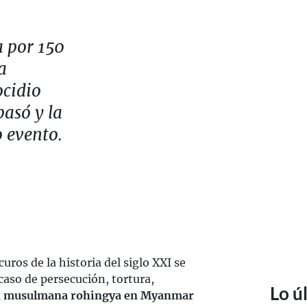
a por 150
a
ocidio
pasó y la
o evento.
uros de la historia del siglo XXI se
 caso de persecución, tortura,
Lo ú
a musulmana rohingya en Myanmar