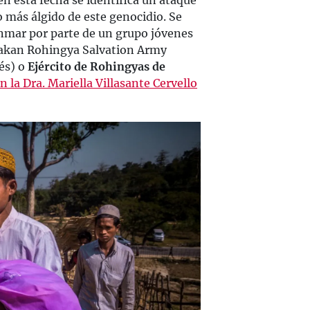
en esta fecha se identifica un ataque
o más álgido de este genocidio. Se
anmar por parte de un grupo jóvenes
akan Rohingya Salvation Army
és) o
Ejército de Rohingyas de
n la Dra. Mariella Villasante Cervello