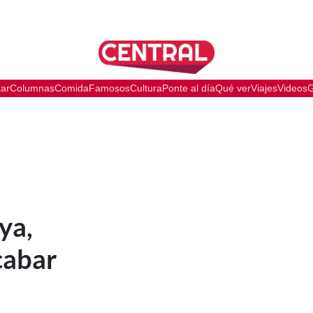
tar
Columnas
Comida
Famosos
Cultura
Ponte al día
Qué ver
Viajes
Videos
G
ya,
cabar