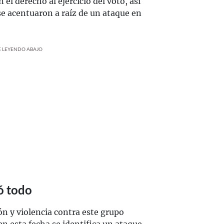
el derecho al ejercicio del voto, así
se acentuaron a raíz de un ataque en
UE LEYENDO ABAJO
ó todo
ón y violencia contra este grupo