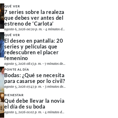
QUÉ VER
7 series sobre la realeza
que debes ver antes del
estreno de ‘Carlota’
agosto 6, 2026 00:20 p. m.
•
4 minutos de lectura
QUÉ VER
El deseo en pantalla: 20
series y películas que
redescubren el placer
femenino
agosto 5, 2026 08:13 p. m.
•
7 minutos de lectura
PONTE AL DÍA
Bodas: ¿Qué se necesita
para casarse por lo civil?
agosto 5, 2026 07:47 p. m.
•
3 minutos de lectura
BIENESTAR
Qué debe llevar la novia
el día de su boda
agosto 5, 2026 01:02 p. m.
•
4 minutos de lectura