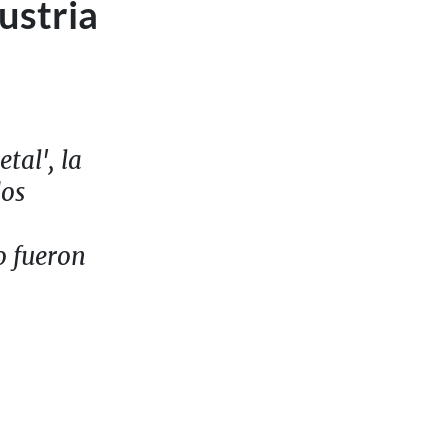
ustria
tal', la
dos
o fueron