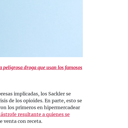
 la peligrosa droga que usan los famosos
esas implicadas, los Sackler se
isis de los opioides. En parte, esto se
eron los primeros en hipermercadear
tástrofe resultante a quienes se
e venta con receta.