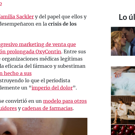
o
Lo ú
familia Sackler
y del papel que ellos y
 desempeñaron en la
crisis de los
agresivo marketing de venta que
ción prolongada OxyContin
. Entre sus
de organizaciones médicas legítimas
la eficacia del fármaco y subestiman
n hecho a sus
struyendo lo que el periodista
lemente un “
imperio del dolor
”.
se convirtió en un
modelo para otros
buidores
y
cadenas de farmacias
.