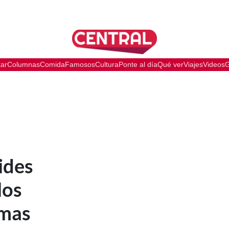
tar
Columnas
Comida
Famosos
Cultura
Ponte al día
Qué ver
Viajes
Videos
G
oides
los
emas