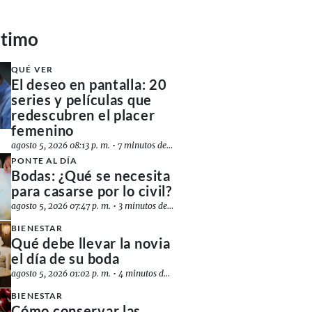
ltimo
QUÉ VER
El deseo en pantalla: 20
series y películas que
redescubren el placer
femenino
agosto 5, 2026 08:13 p. m.
•
7 minutos de lectura
PONTE AL DÍA
Bodas: ¿Qué se necesita
para casarse por lo civil?
agosto 5, 2026 07:47 p. m.
•
3 minutos de lectura
BIENESTAR
Qué debe llevar la novia
el día de su boda
agosto 5, 2026 01:02 p. m.
•
4 minutos de lectura
BIENESTAR
Cómo conservar las