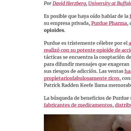
Por
David Herzberg
,
University at Buffal
Es posible que haya oído hablar de la
su empresa privada,
Purdue Pharma
,
opioides
.
Purdue es tristemente célebre por el
realizó con su potente opioide de ac
tácticas se encuentra la cooptación 
para difundir mensajes que exageran 
sus riesgos de adicción. Las ventas
ha
propietarios
fabulosamente ricos
, con
Patrick Radden Keefe llama memorab
La búsqueda de beneficios de Purdue 
fabricantes de medicamentos
,
distri