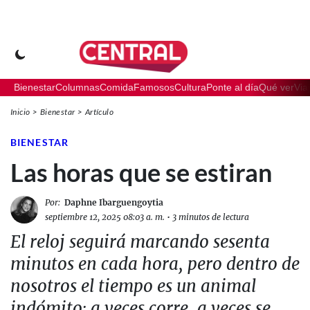
Bienestar
Columnas
Comida
Famosos
Cultura
Ponte al día
Qué ver
Via
Inicio
Bienestar
Artículo
BIENESTAR
Las horas que se estiran
Por:
Daphne Ibarguengoytia
septiembre 12, 2025 08:03 a. m.
•
3 minutos de lectura
El reloj seguirá marcando sesenta
minutos en cada hora, pero dentro de
nosotros el tiempo es un animal
indómito: a veces corre, a veces se