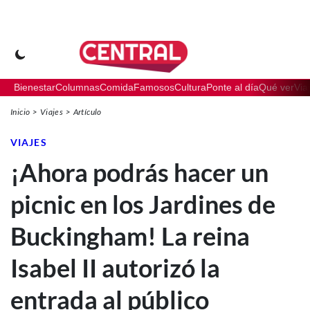
Bienestar
Columnas
Comida
Famosos
Cultura
Ponte al día
Qué ver
Via
Inicio
Viajes
Artículo
VIAJES
¡Ahora podrás hacer un
picnic en los Jardines de
Buckingham! La reina
Isabel II autorizó la
entrada al público