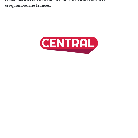
croquembouche francés.
Continuar leyendo
SÍGUENOS EN NUESTRAS REDES SOCIALES
REVISTA CENTRAL
Suscríbete a nuestro Newsletter
Inicio
Nuestros Columnistas
Cultura
Gastronomía
Viajes
Media Kit
Directorio
-
Aviso de Privacidad - Cookies/Ads
ALIADOS