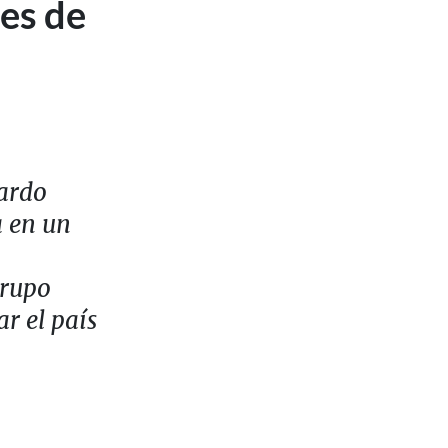
tes de
ardo
a en un
Grupo
r el país