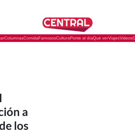
tar
Columnas
Comida
Famosos
Cultura
Ponte al día
Qué ver
Viajes
Videos
G
l
ción a
de los