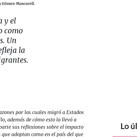
na Gómez Mascarell.
 y el
vo como
s. Un
fleja la
igrantes.
azones por las cuales migró a Estados
llo, además de cómo esto la llevó a
Lo ú
rte sus reflexiones sobre el impacto
s que adoptan como en el país del que