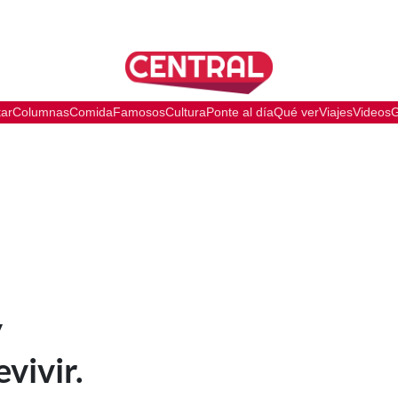
tar
Columnas
Comida
Famosos
Cultura
Ponte al día
Qué ver
Viajes
Videos
G
y
vivir.