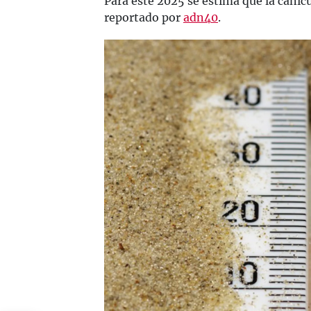
Para este 2025 se estima que la caníc
reportado por
adn40
.