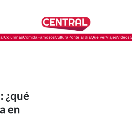
tar
Columnas
Comida
Famosos
Cultura
Ponte al día
Qué ver
Viajes
Videos
G
: ¿qué
a en