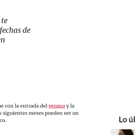
 te
 fechas de
en
ue con la entrada del
verano
y la
s siguientes meses pueden ser un
Lo ú
co.