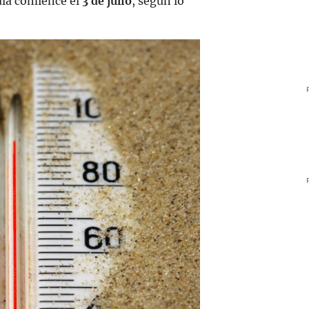
ula comience el
3 de julio
, según lo