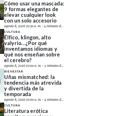
Cómo usar una mascada:
9 formas elegantes de
elevar cualquier look
con un solo accesorio
agosto 8, 2026 07:30 a. m.
•
4 minutos de lectura
CULTURA
Élfico, klingon, alto
valyrio...¿Por qué
inventamos idiomas y
qué nos enseñan sobre
el cerebro?
agosto 8, 2026 07:00 a. m.
•
5 minutos de lectura
BIENESTAR
Uñas mismatched: la
tendencia más atrevida
y divertida de la
temporada
agosto 8, 2026 07:00 a. m.
•
4 minutos de lectura
CULTURA
Literatura erótica