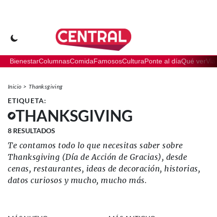
Bienestar
Columnas
Comida
Famosos
Cultura
Ponte al día
Qué ver
Via
Inicio
Thanksgiving
ETIQUETA:
THANKSGIVING
8
RESULTADOS
Te contamos todo lo que necesitas saber sobre
Thanksgiving (Día de Acción de Gracias), desde
cenas, restaurantes, ideas de decoración, historias,
datos curiosos y mucho, mucho más.