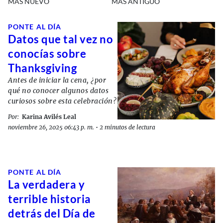
MÁS NUEVO
MÁS ANTIGUO
PONTE AL DÍA
Datos que tal vez no
conocías sobre
Thanksgiving
Antes de iniciar la cena, ¿por
qué no conocer algunos datos
curiosos sobre esta celebración?
Por:
Karina Avilés Leal
noviembre 26, 2025 06:43 p. m.
•
2 minutos de lectura
PONTE AL DÍA
La verdadera y
terrible historia
detrás del Día de