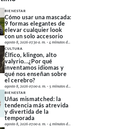
BIENESTAR
Cómo usar una mascada:
9 formas elegantes de
elevar cualquier look
con un solo accesorio
agosto 8, 2026 07:30 a. m.
•
4 minutos de lectura
CULTURA
Élfico, klingon, alto
valyrio...¿Por qué
inventamos idiomas y
qué nos enseñan sobre
el cerebro?
agosto 8, 2026 07:00 a. m.
•
5 minutos de lectura
BIENESTAR
Uñas mismatched: la
tendencia más atrevida
y divertida de la
temporada
agosto 8, 2026 07:00 a. m.
•
4 minutos de lectura