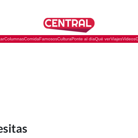
tar
Columnas
Comida
Famosos
Cultura
Ponte al día
Qué ver
Viajes
Videos
G
esitas