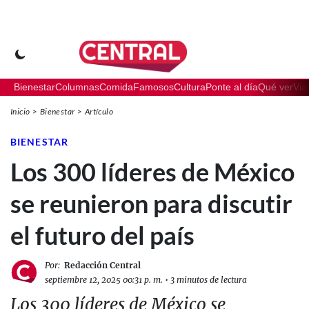
Bienestar
Columnas
Comida
Famosos
Cultura
Ponte al día
Qué ver
Via
Inicio
Bienestar
Artículo
BIENESTAR
Los 300 líderes de México
se reunieron para discutir
el futuro del país
Por:
Redacción Central
septiembre 12, 2025 00:31 p. m.
•
3 minutos de lectura
Los 300 líderes de México se