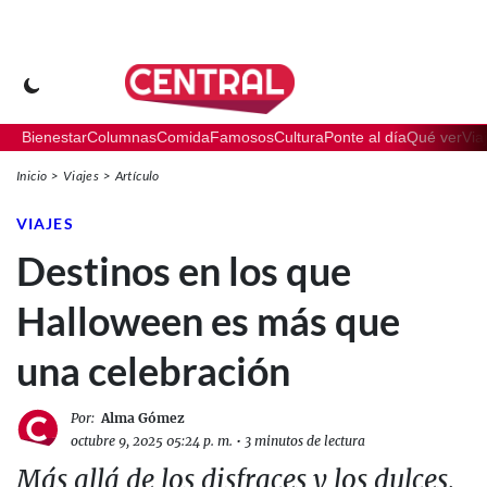
Bienestar
Columnas
Comida
Famosos
Cultura
Ponte al día
Qué ver
Via
Inicio
Viajes
Artículo
VIAJES
Destinos en los que
Halloween es más que
una celebración
Por:
Alma Gómez
octubre 9, 2025 05:24 p. m.
•
3 minutos de lectura
Más allá de los disfraces y los dulces,