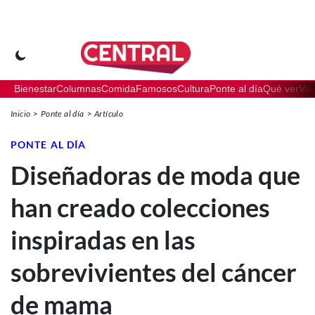
Bienestar
Columnas
Comida
Famosos
Cultura
Ponte al día
Qué ver
Via
Inicio
Ponte al día
Artículo
PONTE AL DÍA
Diseñadoras de moda que
han creado colecciones
inspiradas en las
sobrevivientes del cáncer
de mama