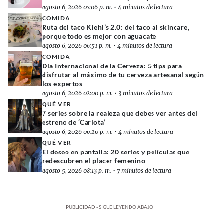
agosto 6, 2026 07:06 p. m.
•
4 minutos de lectura
COMIDA
Ruta del taco Kiehl’s 2.0: del taco al skincare,
porque todo es mejor con aguacate
agosto 6, 2026 06:51 p. m.
•
4 minutos de lectura
COMIDA
Día Internacional de la Cerveza: 5 tips para
disfrutar al máximo de tu cerveza artesanal según
los expertos
agosto 6, 2026 02:00 p. m.
•
3 minutos de lectura
QUÉ VER
7 series sobre la realeza que debes ver antes del
estreno de ‘Carlota’
agosto 6, 2026 00:20 p. m.
•
4 minutos de lectura
QUÉ VER
El deseo en pantalla: 20 series y películas que
redescubren el placer femenino
agosto 5, 2026 08:13 p. m.
•
7 minutos de lectura
PUBLICIDAD - SIGUE LEYENDO ABAJO