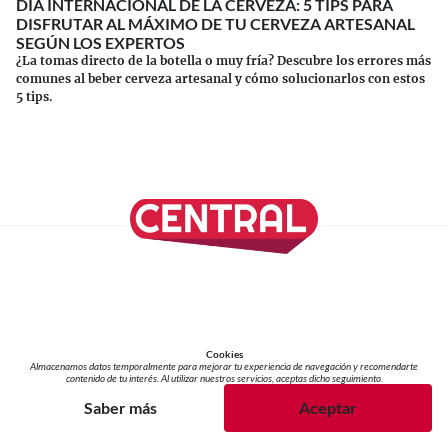
DÍA INTERNACIONAL DE LA CERVEZA: 5 TIPS PARA
DISFRUTAR AL MÁXIMO DE TU CERVEZA ARTESANAL
SEGÚN LOS EXPERTOS
¿La tomas directo de la botella o muy fría? Descubre los errores más
comunes al beber cerveza artesanal y cómo solucionarlos con estos
5 tips.
Continuar leyendo
SÍGUENOS EN NUESTRAS REDES SOCIALES
REVISTA CENTRAL
Cookies
Suscríbete a nuestro Newsletter
Almacenamos datos temporalmente para mejorar tu experiencia de navegación y recomendarte
Inicio
contenido de tu interés. Al utilizar nuestros servicios, aceptas dicho seguimiento.
Nuestros Columnistas
Cultura
Saber más
Aceptar
Gastronomía
Viajes
Media Kit