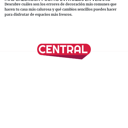
Descubre cuáles son los errores de decoración más comunes que
hacen tu casa más calurosa y qué cambios sencillos puedes hacer
para disfrutar de espacios más frescos.
Continuar leyendo
SÍGUENOS EN NUESTRAS REDES SOCIALES
REVISTA CENTRAL
Suscríbete a nuestro Newsletter
Inicio
Nuestros Columnistas
Cultura
Gastronomía
Viajes
Media Kit
Directorio
-
Aviso de Privacidad - Cookies/Ads