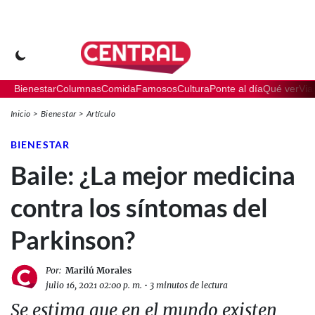
Bienestar
Columnas
Comida
Famosos
Cultura
Ponte al día
Qué ver
Via
Inicio
Bienestar
Artículo
BIENESTAR
Baile: ¿La mejor medicina
contra los síntomas del
Parkinson?
Por:
Marilú Morales
julio 16, 2021 02:00 p. m.
•
3 minutos de lectura
Se estima que en el mundo existen