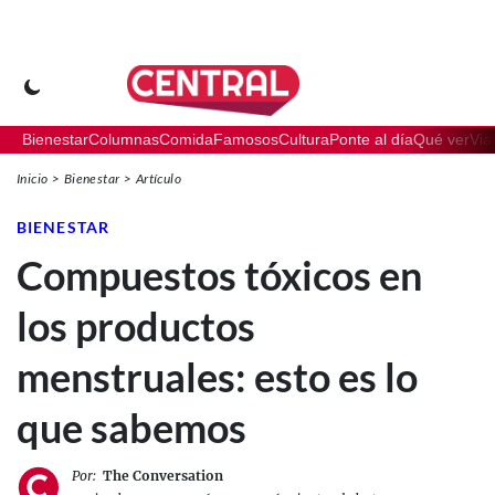
Bienestar
Columnas
Comida
Famosos
Cultura
Ponte al día
Qué ver
Via
Inicio
Bienestar
Artículo
BIENESTAR
Compuestos tóxicos en
los productos
menstruales: esto es lo
que sabemos
Por:
The Conversation