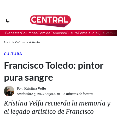
Bienestar
Columnas
Comida
Famosos
Cultura
Ponte al día
Qué ver
Via
Inicio
Cultura
Artículo
CULTURA
Francisco Toledo: pintor
pura sangre
Por:
Kristina Velfu
septiembre 5, 2022 10:50 a. m.
•
6 minutos de lectura
Kristina Velfu recuerda la memoria y
el legado artístico de Francisco