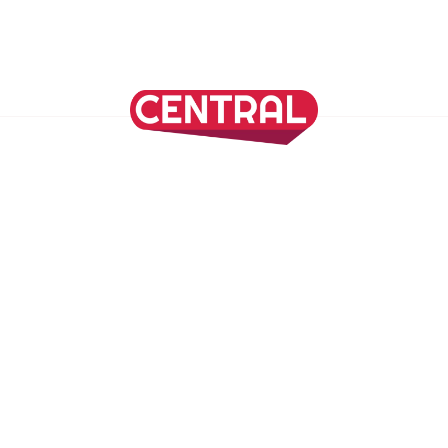
Continuar leyendo
SÍGUENOS EN NUESTRAS REDES SOCIALES
REVISTA CENTRAL
Suscríbete a nuestro Newsletter
Inicio
Nuestros Columnistas
Cultura
Gastronomía
Viajes
Media Kit
Directorio
-
Aviso de Privacidad - Cookies/Ads
ALIADOS
ADN Noticias
TV Azteca