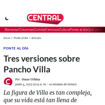
Bienestar
Columnas
Comida
Famosos
Cultura
Ponte al día
Qué ver
Via
Inicio
Ponte al día
Artículo
PONTE AL DÍA
Tres versiones sobre
Pancho Villa
Por:
Omar Urbina
junio 4, 2023 07:15 a. m.
•
10 minutos de lectura
La figura de Villa es tan compleja,
que su vida está tan llena de