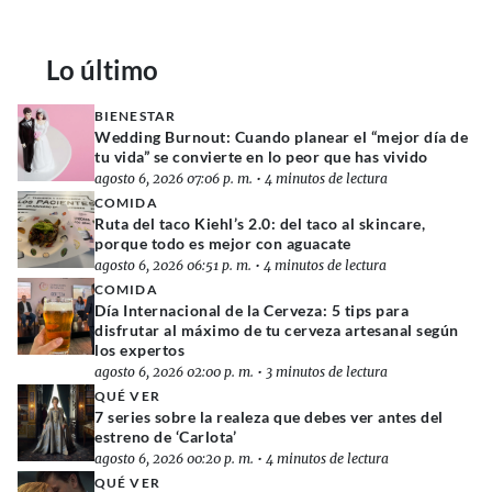
Lo último
BIENESTAR
Wedding Burnout: Cuando planear el “mejor día de
tu vida” se convierte en lo peor que has vivido
agosto 6, 2026 07:06 p. m.
•
4 minutos de lectura
COMIDA
Ruta del taco Kiehl’s 2.0: del taco al skincare,
porque todo es mejor con aguacate
agosto 6, 2026 06:51 p. m.
•
4 minutos de lectura
COMIDA
Día Internacional de la Cerveza: 5 tips para
disfrutar al máximo de tu cerveza artesanal según
los expertos
agosto 6, 2026 02:00 p. m.
•
3 minutos de lectura
QUÉ VER
7 series sobre la realeza que debes ver antes del
estreno de ‘Carlota’
agosto 6, 2026 00:20 p. m.
•
4 minutos de lectura
QUÉ VER