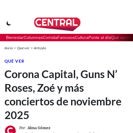
Bienestar
Columnas
Comida
Famosos
Cultura
Ponte al día
Qué ver
Via
Inicio
Qué ver
Artículo
QUÉ VER
Corona Capital, Guns N’
Roses, Zoé y más
conciertos de noviembre
2025
Por:
Alma Gómez