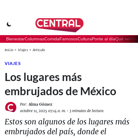
Bienestar
Columnas
Comida
Famosos
Cultura
Ponte al día
Qué ver
Via
Inicio
Viajes
Artículo
VIAJES
Los lugares más
embrujados de México
Por:
Alma Gómez
octubre 11, 2025 07:14 a. m.
•
3 minutos de lectura
Estos son algunos de los lugares más
embrujados del país, donde el