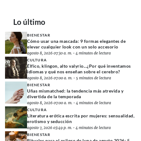
Lo último
BIENESTAR
Cómo usar una mascada: 9 formas elegantes de
elevar cualquier look con un solo accesorio
agosto 8, 2026 07:30 a. m.
•
4 minutos de lectura
CULTURA
Élfico, klingon, alto valyrio...¿Por qué inventamos
idiomas y qué nos enseñan sobre el cerebro?
agosto 8, 2026 07:00 a. m.
•
5 minutos de lectura
BIENESTAR
Uñas mismatched: la tendencia más atrevida y
divertida de la temporada
agosto 8, 2026 07:00 a. m.
•
4 minutos de lectura
CULTURA
Literatura erótica escrita por mujeres: sensualidad,
erotismo y seducción
agosto 7, 2026 03:49 p. m.
•
4 minutos de lectura
BIENESTAR
Rituales para el eclipse de luna de agosto 2026: 5