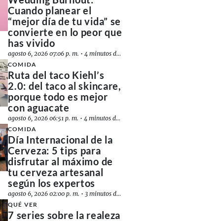
Cuando planear el
“mejor día de tu vida” se
convierte en lo peor que
has vivido
agosto 6, 2026 07:06 p. m.
•
4 minutos de lectura
COMIDA
Ruta del taco Kiehl’s
2.0: del taco al skincare,
porque todo es mejor
con aguacate
agosto 6, 2026 06:51 p. m.
•
4 minutos de lectura
COMIDA
Día Internacional de la
Cerveza: 5 tips para
disfrutar al máximo de
tu cerveza artesanal
según los expertos
agosto 6, 2026 02:00 p. m.
•
3 minutos de lectura
QUÉ VER
7 series sobre la realeza