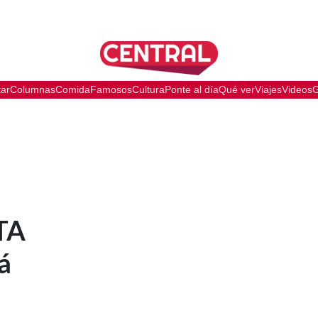
tar
Columnas
Comida
Famosos
Cultura
Ponte al día
Qué ver
Viajes
Videos
G
TA
á