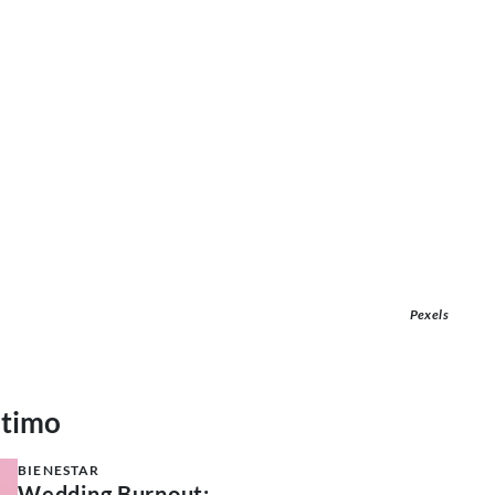
Pexels
ltimo
BIENESTAR
Wedding Burnout: