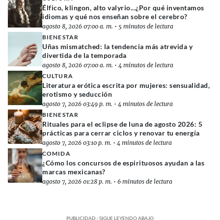
Élfico, klingon, alto valyrio...¿Por qué inventamos
idiomas y qué nos enseñan sobre el cerebro?
agosto 8, 2026 07:00 a. m.
•
5 minutos de lectura
BIENESTAR
Uñas mismatched: la tendencia más atrevida y
divertida de la temporada
agosto 8, 2026 07:00 a. m.
•
4 minutos de lectura
CULTURA
Literatura erótica escrita por mujeres: sensualidad,
erotismo y seducción
agosto 7, 2026 03:49 p. m.
•
4 minutos de lectura
BIENESTAR
Rituales para el eclipse de luna de agosto 2026: 5
prácticas para cerrar ciclos y renovar tu energía
agosto 7, 2026 03:10 p. m.
•
4 minutos de lectura
COMIDA
¿Cómo los concursos de espirituosos ayudan a las
marcas mexicanas?
agosto 7, 2026 01:28 p. m.
•
6 minutos de lectura
PUBLICIDAD - SIGUE LEYENDO ABAJO