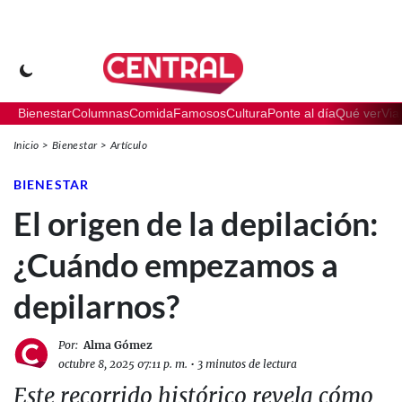
Bienestar
Columnas
Comida
Famosos
Cultura
Ponte al día
Qué ver
Via
Inicio
Bienestar
Artículo
BIENESTAR
El origen de la depilación:
¿Cuándo empezamos a
depilarnos?
Por:
Alma Gómez
octubre 8, 2025 07:11 p. m.
•
3 minutos de lectura
Este recorrido histórico revela cómo