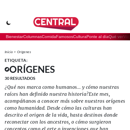
Bienestar
Columnas
Comida
Famosos
Cultura
Ponte al día
Qué ver
Via
Inicio
Orígenes
ETIQUETA:
ORÍGENES
30
RESULTADOS
¿Qué nos marca como humanos… y cómo nuestras
raíces han definido nuestra historia?Este mes,
acompáñanos a conocer más sobre nuestros orígenes
como humanidad. Desde cómo las culturas han
descrito el origen de la vida, hasta destinos donde
reconectar con los ancestros, o cómo surgieron
conceptos como el arte o invenciones que han