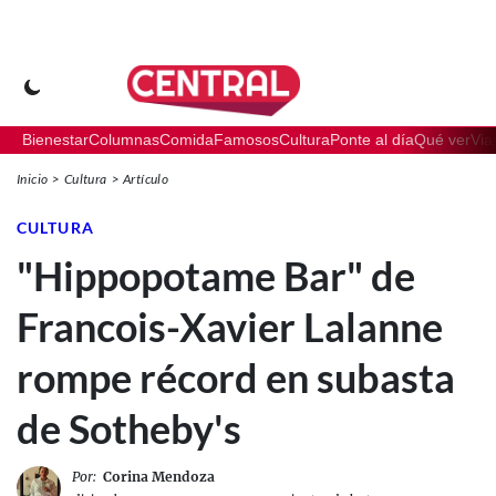
Bienestar
Columnas
Comida
Famosos
Cultura
Ponte al día
Qué ver
Via
Inicio
Cultura
Artículo
CULTURA
"Hippopotame Bar" de
Francois-Xavier Lalanne
rompe récord en subasta
de Sotheby's
Por:
Corina Mendoza