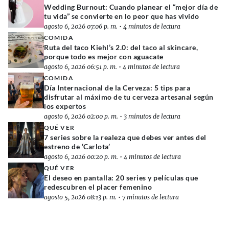
Wedding Burnout: Cuando planear el “mejor día de
tu vida” se convierte en lo peor que has vivido
agosto 6, 2026 07:06 p. m.
•
4 minutos de lectura
COMIDA
Ruta del taco Kiehl’s 2.0: del taco al skincare,
porque todo es mejor con aguacate
agosto 6, 2026 06:51 p. m.
•
4 minutos de lectura
COMIDA
Día Internacional de la Cerveza: 5 tips para
disfrutar al máximo de tu cerveza artesanal según
los expertos
agosto 6, 2026 02:00 p. m.
•
3 minutos de lectura
QUÉ VER
7 series sobre la realeza que debes ver antes del
estreno de ‘Carlota’
agosto 6, 2026 00:20 p. m.
•
4 minutos de lectura
QUÉ VER
El deseo en pantalla: 20 series y películas que
redescubren el placer femenino
agosto 5, 2026 08:13 p. m.
•
7 minutos de lectura