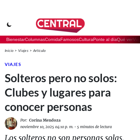
Bienestar
Columnas
Comida
Famosos
Cultura
Ponte al día
Qué ver
Via
Inicio
Viajes
Artículo
VIAJES
Solteros pero no solos:
Clubes y lugares para
conocer personas
Por:
Corina Mendoza
noviembre 10, 2025 04:10 p. m.
•
5 minutos de lectura
Los solteros no son personas solas,