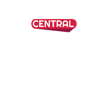
Continuar leyendo
SÍGUENOS EN NUESTRAS REDES SOCIALES
REVISTA CENTRAL
Suscríbete a nuestro Newsletter
Inicio
Nuestros Columnistas
Cultura
Gastronomía
Viajes
Media Kit
Directorio
-
Aviso de Privacidad - Cookies/Ads
ALIADOS
ADN Noticias
TV Azteca
Grupo Salinas