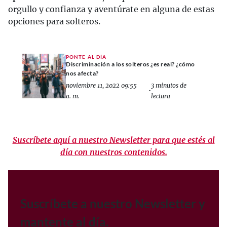
orgullo y confianza y aventúrate en alguna de estas
opciones para solteros.
PONTE AL DÍA
Discriminación a los solteros ¿es real? ¿cómo
nos afecta?
noviembre 11, 2022 09:55
3 minutos de
•
a. m.
lectura
Suscríbete aquí a nuestro Newsletter para que estés al
día con nuestros contenidos.
Suscríbete a nuestro Newsletter y
mantente al día.