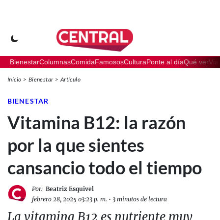
Bienestar
Columnas
Comida
Famosos
Cultura
Ponte al día
Qué ver
Via
Inicio
Bienestar
Artículo
BIENESTAR
Vitamina B12: la razón
por la que sientes
cansancio todo el tiempo
Por:
Beatriz Esquivel
febrero 28, 2025 03:23 p. m.
•
3 minutos de lectura
La vitamina B12 es nutriente muy