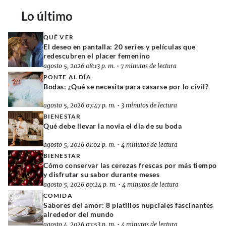
Lo último
QUÉ VER
El deseo en pantalla: 20 series y películas que
redescubren el placer femenino
agosto 5, 2026 08:13 p. m.
•
7 minutos de lectura
PONTE AL DÍA
Bodas: ¿Qué se necesita para casarse por lo civil?
agosto 5, 2026 07:47 p. m.
•
3 minutos de lectura
BIENESTAR
Qué debe llevar la novia el día de su boda
agosto 5, 2026 01:02 p. m.
•
4 minutos de lectura
BIENESTAR
Cómo conservar las cerezas frescas por más tiempo
y disfrutar su sabor durante meses
agosto 5, 2026 00:24 p. m.
•
4 minutos de lectura
COMIDA
Sabores del amor: 8 platillos nupciales fascinantes
alrededor del mundo
agosto 4, 2026 07:53 p. m.
•
4 minutos de lectura